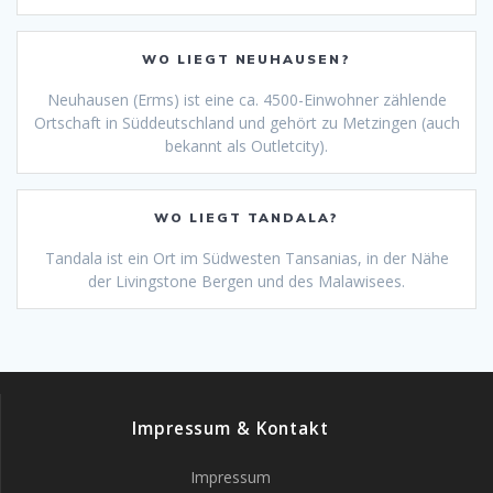
WO LIEGT NEUHAUSEN?
Neuhausen (Erms) ist eine ca. 4500-Einwohner zählende
Ortschaft in Süddeutschland und gehört zu Metzingen (auch
bekannt als Outletcity).
WO LIEGT TANDALA?
Tandala ist ein Ort im Südwesten Tansanias, in der Nähe
der Livingstone Bergen und des Malawisees.
Impressum & Kontakt
Impressum