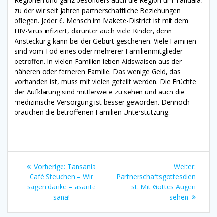
Regionen und ganz besonders auch die Region um Tandala,
zu der wir seit Jahren partnerschaftliche Beziehungen
pflegen. Jeder 6. Mensch im Makete-District ist mit dem
HIV-Virus infiziert, darunter auch viele Kinder, denn
Ansteckung kann bei der Geburt geschehen. Viele Familien
sind vom Tod eines oder mehrerer Familienmitglieder
betroffen. In vielen Familien leben Aidswaisen aus der
näheren oder ferneren Familie. Das wenige Geld, das
vorhanden ist, muss mit vielen geteilt werden. Die Früchte
der Aufklärung sind mittlerweile zu sehen und auch die
medizinische Versorgung ist besser geworden. Dennoch
brauchen die betroffenen Familien Unterstützung.
Beitragsnavigation
Vorheriger
Nächst
Vorherige:
Tansania
Weiter:
Beitrag:
Beitrag
Café Steuchen – Wir
Partnerschaftsgottesdien
sagen danke – asante
st: Mit Gottes Augen
sana!
sehen