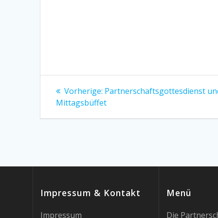
Beitragsnavigation
Vorheriger
Vorherige:
Partnerschaftsgottesdienst un
Beitrag:
Mittagsbüffet
Impressum & Kontakt
Menü
Impressum
Die Partnersc