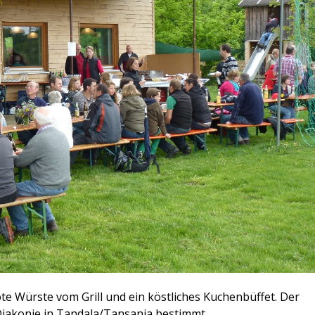
te Würste vom Grill und ein köstliches Kuchenbüffet. Der
r Diakonie in Tandala/Tansania bestimmt.